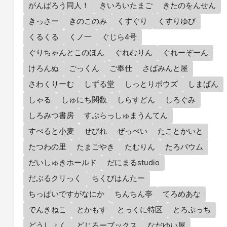
がんばろう同人！
きいろいたまご
きたのをんせん
きっさー
きのこのみ
くすぐり
くすりゆび
くるくる
くノ一
ぐじら4号
ぐりちゃんとこのほん
ぐれむりん
ぐれーぞーん
けろんぬ
ごっくん
ご奉仕
さばみんと屋
さわくりーむ
しずる堂
しっとりボウズ
しまぱん
しゃる
しゅにち関数
しらすどん
しろぐみ
しろみつ書房
すぷらっしゅまうんてん
すぺると小麦
せびれ
ぜっぺい
たことかいと
たつわの里
たまごやき
たむりん
たろバウム
だいしゅきホールド
だにまるstudio
だぶるクリっく
ちくびはんたー
ちっぱいですがなにか
ちんちん亭
てろめあな
でんきねこ
とかもす
とっくに特区
とろぷっち
どうしょく
どじろーブックス
なだゆい屋