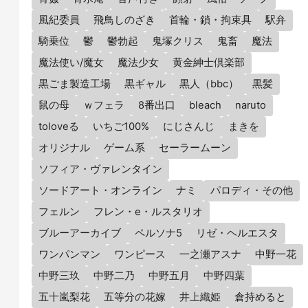
風紀委員
飛鳥しのざき
首輪・鎖・拘束具
駅弁
騎乗位
鬱
鬱勃起
鬼塚クリス
鬼畜
魔法
魔法使い/魔女
魔法少女
黄金紳士倶楽部
黒ごま製造工場
黒ギャル
黒人（bbc）
黒髪
鼠の母
ｗフェラ
8番出口
bleach
naruto
toloveる
いちご100%
にじさんじ
まきを
オリジナル
ゲーム系
セーラームーン
ソフィア・ヴァレンタイン
ソードアート・オンライン
ナミ
パロディ・その他
フェルン
フレン・e・ルスタリオ
ブルーアーカイブ
ペルソナ5
リゼ・ヘルエスタ
ワンパンマン
ワンピース
一之瀬アスナ
中野一花
中野三玖
中野二乃
中野五月
中野四葉
五十嵐梨花
五等分の花嫁
井上織姫
倉持めると