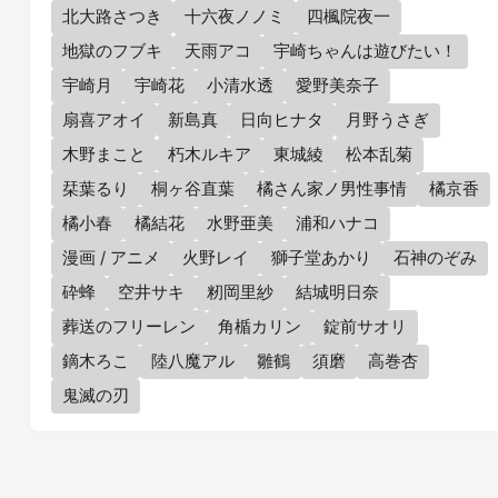
北大路さつき
十六夜ノノミ
四楓院夜一
地獄のフブキ
天雨アコ
宇崎ちゃんは遊びたい！
宇崎月
宇崎花
小清水透
愛野美奈子
扇喜アオイ
新島真
日向ヒナタ
月野うさぎ
木野まこと
朽木ルキア
東城綾
松本乱菊
栞葉るり
桐ヶ谷直葉
橘さん家ノ男性事情
橘京香
橘小春
橘結花
水野亜美
浦和ハナコ
漫画 / アニメ
火野レイ
獅子堂あかり
石神のぞみ
砕蜂
空井サキ
籾岡里紗
結城明日奈
葬送のフリーレン
角楯カリン
錠前サオリ
鏑木ろこ
陸八魔アル
雛鶴
須磨
高巻杏
鬼滅の刃