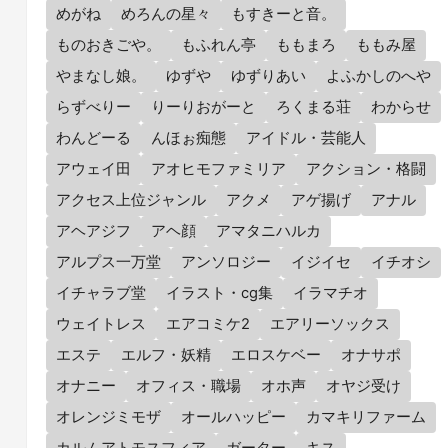
めがね
めろんの星々
もすきーと音。
ものおきごや。
もふれん亭
ももまろ
ももみ屋
やまなし娘。
ゆずや
ゆずりあい
よふかしのへや
らずべりー
りーりおがーと
ろくまる荘
わからせ
わんどーる
んほぉ痴態
アイドル・芸能人
アウェイ田
アオヒモファミリア
アクション・格闘
アクセス上位ジャンル
アクメ
アゲ揚げ
アナル
アヘアジフ
アヘ顔
アマタニハルカ
アルプス一万堂
アンソロジー
イジイセ
イチオシ
イチャラブ堂
イラスト・cg集
イラマチオ
ウェイトレス
エアコミケ2
エアリーソックス
エステ
エルフ・妖精
エロスケベー
オナサポ
オナニー
オフィス・職場
オホ声
オヤジ受け
オレンジミモザ
オールハッピー
カマキリファーム