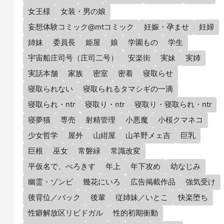
女王様
女装・男の娘
妄想体験コミック@mtコミック
妊娠・孕ませ
妊婦
姉妹
委員長
姫屋
娘
学園もの
学生
宇宙船庄司号（庄司二号）
安楽街
実妹
実姉
実話本舗
家族
密室
密着
寝取らせ
寝取られない
寝取られるタマシギの一滴
寝取られ・ntr
寝取り・ntr
寝取り・寝取られ・ntr
寝夢猫
専売
射精管理
小悪魔
小桜クマネコ
少女哲学
屋外
山紺屋
山羊野メェ吉
巨乳
巨根
巫女
常磐緑
常識改変
平仮名で、べろきす
年上
年下攻め
幼なじみ
幽霊・ゾンビ
幾花にいろ
広告掲載作品
強気受け
後背位／バック
後輩
従姉妹／いとこ
快楽堕ち
性癖解放区リビドガル
性的初期衝動