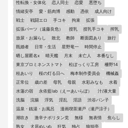
性転換・女体化
恋人同士
恋愛
悪堕ち
情緒安亭
愛・筋肉博
感動
憑依
成人向け
戦士
戦闘エロ
手コキ
拘束
拡張
拡張パーツ（遠藤良危）
授乳
授乳手コキ
搾乳
放尿・お漏らし
敗北
教師
断面図あり
旅行
既婚者
日常・生活
星野竜一
時間停止
晒し屋匿名x
晴天艦
月末
未亡人
本番なし
東京プロミネンストマト
松ぼっくり工房
柵野14
桂あいり
桜の灯る日へ
梅本制作委員会
機械姦
正常位
歳の差
母乳
母親
水彩みなも
水着
水蓮の宿
永依藍lab（えーあいらぼ）
汁/液大量
洗脳
浣腸
浮気
淫乱
淫語
渋谷パン子
温泉・銭湯・お風呂
漫画喫茶瀬戸（瀬戸涼子）
潮吹き
激辛ナポリタン党
無様
無表情
焦らし
熟女
犬居ぬいぬ
狂気
独占
狼狽亭