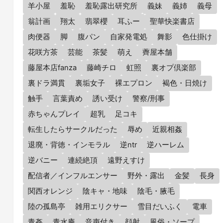
羊小屋
羞恥
羞恥露出研究所
義妹
義姉
義母
翁計画
翔太
翡翠櫻
耳ふー
聖華快楽書店
肉便器
脚
腹パン
自家発電処
舞影
色仕掛け
花咲方茶
芸能
茶髪
萌え
薺屋本舗
藤屋本店fanza
藤崎チロ
虹照
裏オプ倶楽部
裏ドラ満貫
裏垢女子
裸エプロン
褐色・日焼け
触手
言葉責め
誘い受け
警察/刑事
赤ちゃんプレイ
超乳
足コキ
転生したらサークルだった
辱め
近親相姦
退廃・背徳・インモラル
逆ntr
逆ハーレム
逆バニー
連続絶頂
遠野えすけ
配信者／インフルエンサー
野外・露出
金髪
長身
関西オレンジ
陰キャ・地味
陰毛・腋毛
陸の孤島亭
雑用エリクサー
雪目だいふく
電車
青姦
青水庵
音声付き
顔射
風俗・ソープ