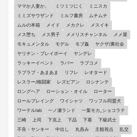
ママか人妻か。
ミツミツにく
ミニスカ
ミミズサウザンド
ミルフ書房
ムチムチ
ムルの本箱
メイド
メカクレ
メスイキ
メス堕ち
メス男子
メメリスチャンネル
メメ屋
モキュメンタル
モデル
モブ姦
ヤクザ/裏社会
ヤリチン・プレイボーイ
ヤンデレ
ラッキーイベント
ラバー
ラブコメ
ラブラブ・あまあま
リフレ
レオタード
レスラー/格闘家
レズビアン
ロシナンテ
ロングヘア
ローション・オイル
ローター
ロールプレイング
ワイシャツ
ワッフル同盟犬
ワーテルlab
一ノ瀬ランド
一葉モカ_ショコラテ
三崎
上司
下克上
下品
下着
下級武士
不良・ヤンキー
中出し
丸呑み
主観視点
乱交