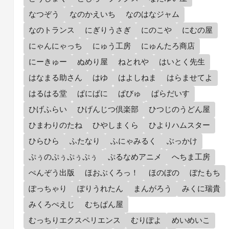
なつぞう
なのかえいち
なのはなジャム
なのトランス
にぎりうさぎ
にのこや
にむの屋
にゃんにゃっち
にゅう工房
にゅんたろ商店
にーきゅー
ぬめり屋
ねとれや
はいとく先生
はなまる助さん
はゆ
はよしねま
はらませてよ
はるはる堂
ぱにぱに
ぱびゅ
ぱらだいす
ひげふらい
ひげんじつ倶楽部
ひつじのうどん屋
ひまわりのたね
ひやしまくら
ひよりハムスター
ひらひら
ふたなり
ふにゃみるく
ぶっかけ
ぷぅのぷぅぷぅぷぅ
ぷるなめアニメ
へちま工房
ぺんぞう出版
ほおぶくろっ！
ほのぼの
ぼたもち
ぽっちゃり
ぽりうれたん
まんがろう
みくに瑞貴
みくろぺえじ
むちぱん屋
むっちりエクスペリエンス
むりぽよ
めいめいこ