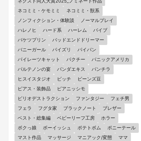
ネクスト同人大賞2025_ノミネート作品
ネコミミ・ケモミミ
ネコミミ・獣系
ノンフィクション・体験談
ノーマルプレイ
ハレノヒ
ハード系
ハーレム
バイブ
バケツプリン
バッドエンドドリーマー
バニーガール
パイズリ
パイパン
パイレーツキャット
パクチー
パニックアメリカ
パルテノンの宴
パンダエキス
パンチラ
ヒスイスタジオ
ビッチ
ビーンズ豆
ピアス・装飾品
ピアニッシモ
ピリオデストラクション
ファンタジー
フェチ男
フェラ
フグタ家
ブラックノート
ブレザー
ベスト・総集編
ベビーリーフ工房
ホラー
ボクっ娘
ボーイッシュ
ポテトボム
ポニーテール
マスト作品
マッサージ
マニアック/変態
ママ