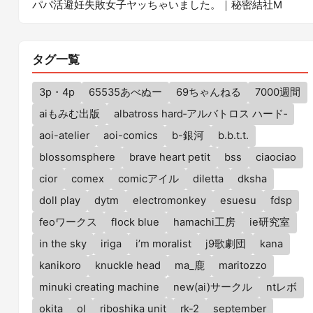
パパ活避妊失敗女子ヤッちゃいました。｜秘密結社M
タグ一覧
3p・4p
65535あべぬー
69ちゃんねる
7000週間
aiもみむ出版
albatross hard‐アルバトロス ハード‐
aoi-atelier
aoi-comics
b-銀河
b.b.t.t.
blossomsphere
brave heart petit
bss
ciaociao
cior
comex
comicアイル
diletta
dksha
doll play
dytm
electromonkey
esuesu
fdsp
feoワークス
flock blue
hamachi工房
ie研究室
in the sky
iriga
i’m moralist
j9歌劇団
kana
kanikoro
knuckle head
ma_鹿
maritozzo
minuki creating machine
new(ai)サークル
ntレボ
okita
ol
riboshika unit
rk-2
september