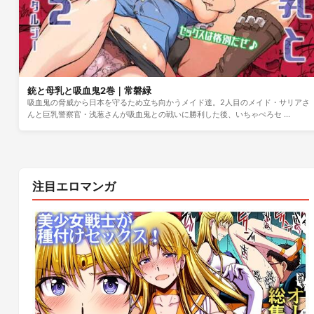
銃と母乳と吸血鬼2巻｜常磐緑
吸血鬼の脅威から日本を守るため立ち向かうメイド達。2人目のメイド・サリアさ
んと巨乳警察官・浅葱さんが吸血鬼との戦いに勝利した後、いちゃぺろセ …
注目エロマンガ