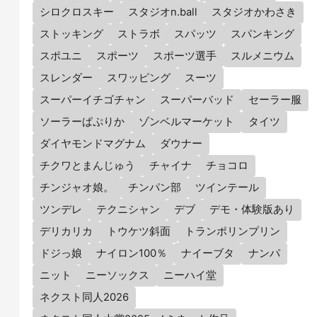
シロクロスキー
スタジオn.ball
スタジオかわさき
ストッキング
ストラボ
スパッツ
スパンキング
スポユニ
スポーツ
スポーツ選手
スルメニウム
スレンダー
スワッピング
スーツ
スーパーイチゴチャン
スーパーバッド
セーラー服
ソーラーぱぷりか
ゾンベルマーケット
タイツ
ダイヤモンドマグナム
ダウナー
チクワとまんじゅう
チャイナ
チョコロ
チンジャオ娘。
チンパン部
ツインテール
ツンデレ
テクニシャン
デブ
デモ・体験版あり
デリカリカ
トウケツ斜面
トランポリンプリン
ドジっ娘
ナイロン100％
ナイーブタ
ナンパ
ニット
ニーソックス
ニーハイ堂
ネクスト同人2026