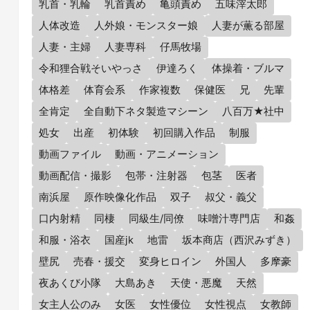
乳首・乳輪
乳首責め
亀頭責め
五味滓太郎
人体改造
人外娘・モンスター娘
人妻が薫る部屋
人妻・主婦
人妻専科
仔馬牧場
令和狸合戦そいやっさ
伊達ろく
体操着・ブルマ
体格差
体育会系
作家複数
保健医
兄
先輩
全肯定
全自動下ネタ製造マシーン
八百万★社中
処女
出産
初体験
初回購入作品
制服
動画ファイル
動画・アニメーション
動画配信・撮影
包帯・注射器
包茎
医者
南浜屋
原作映像化作品
双子
叔父・義父
口内射精
同棲
同級生/同僚
味噌汁専門店
和姦
和服・浴衣
国産jk
地雷
坂本商店（西沢みずき）
壁尻
売春・援交
変身ヒロイン
外国人
多摩豪
夜あくび小隊
大島あき
天使・悪魔
天然
女主人公のみ
女医
女性優位
女性視点
女教師